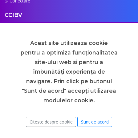
Conectare
CCIBV
Despre Noi
Despre Proiect
Acest site utilizeaza cookie
FAQ
pentru a optimiza funcţionalitatea
Contact
site-ului web si pentru a
Newsletter
îmbunătăţi experienţa de
Abonează-te la newsletter pentru a fi la curent cu ultimele
navigare. Prin click pe butonul
evenimente.
"Sunt de acord" accepţi utilizarea
modulelor cookie.
Abonează-te
Citeste despre cookie
Sunt de acord
Copyright © 2026. Toate drepturile rezervate
CCIBV