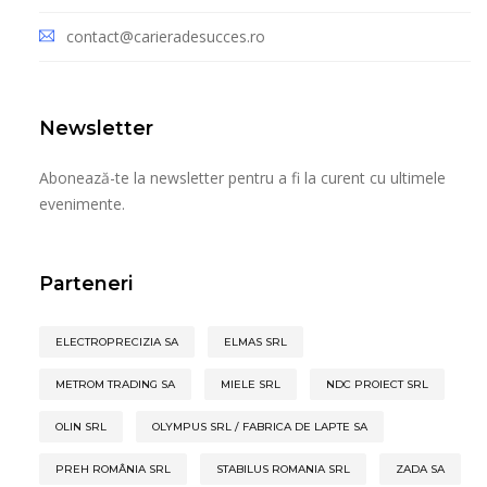
contact@carieradesucces.ro
Newsletter
Abonează-te la newsletter pentru a fi la curent cu ultimele
evenimente.
Parteneri
ELECTROPRECIZIA SA
ELMAS SRL
METROM TRADING SA
MIELE SRL
NDC PROIECT SRL
OLIN SRL
OLYMPUS SRL / FABRICA DE LAPTE SA
PREH ROMÂNIA SRL
STABILUS ROMANIA SRL
ZADA SA