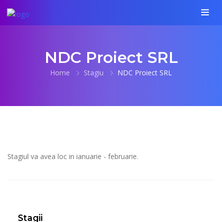
NDC Proiect SRL
Home
Stagiu
NDC Proiect SRL
Stagiul va avea loc in ianuarie - februarie.
Stagii